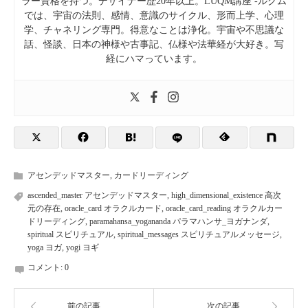
ラー資格を持つ。デザイナー歴20年以上。LUQM講座 -ルクム
では、宇宙の法則、感情、意識のサイクル、形而上学、心理
学、チャネリング専門。得意なことは浄化。宇宙や不思議な
話、怪談、日本の神様や古事記、仏様や法華経が大好き。写
経にハマっています。
アセンデッドマスター
,
カードリーディング
ascended_master アセンデッドマスター
,
high_dimensional_existence 高次
元の存在
,
oracle_card オラクルカード
,
oracle_card_reading オラクルカー
ドリーディング
,
paramahansa_yogananda パラマハンサ_ヨガナンダ
,
spiritual スピリチュアル
,
spiritual_messages スピリチュアルメッセージ
,
yoga ヨガ
,
yogi ヨギ
コメント:
0
前の記事
次の記事