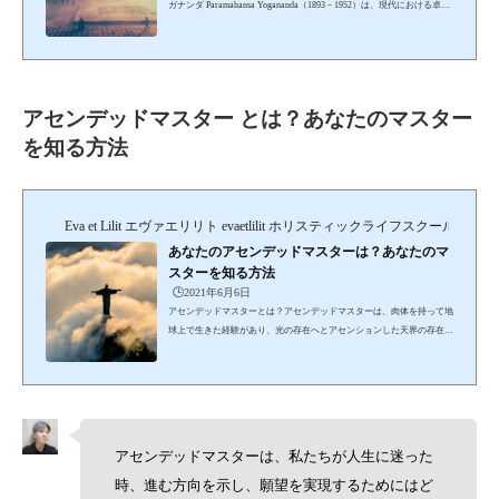
ガナンダ Paramahansa Yogananda（1893－1952）は、現代における卓越
した精神的・宗教的偉人の一人として認められています。ベストセラー
となった精神世界の分野の傑作「あるヨギの自叙伝」の愛すべき著者で
あり、世界中に支部を持つ「SRF」という団体の設立者でもあります。
1920年に師ババジの命を受けて、母国インドからアメリカに渡り、西洋
にヨガと瞑想を広めた人物です。ヨガナンダは、30年以上の長い年月、
アセンデッドマスター とは？あなたのマスター
西洋で暮らして教えを説いた最初の偉大なヨガの師でし...
を知る方法
Eva et Lilit エヴァエリリト evaetlilit ホリスティックライフスクール＆セ
あなたのアセンデッドマスターは？あなたのマ
スターを知る方法
🕒️2021年6月6日
アセンデッドマスターとは？アセンデッドマスターは、肉体を持って地
球上で生きた経験があり、光の存在へとアセンションした天界の存在で
す。代表的なアセンデッドマスターは、イエス・キリスト、ブッダ、聖
母マリアなど、様々な宗教の神々や名を残した偉人であることがほとん
どで、過去に肉体を持って地球上で生きていたことがあります。死後、
転生することなく天界へ昇天し、人種・文化・宗教には縛られず、神々
の視点から、私たちをサポートし導いてくれています。私たちが人生に
迷い、生き方や進む方向に迷った時にどうするべきか...
アセンデッドマスターは、私たちが人生に迷った
時、進む方向を示し、願望を実現するためにはど