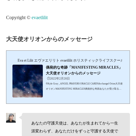
Copyright ©
evaetlilit
大天使オリオンからのメッセージ
Eva et Lilit エヴァエリリト evaetlilit ホリスティックライフスクール＆セ
偶発的な奇跡「MANIFESTING MIRACLES」
大天使オリオンからのメッセージ
🕒️2022年2月20日
©︎Kyle Gray , ANGEL PRAYERS ORACLE CARDSArchangel Orion大天使
オリオンMANIFESTING MIRACLES偶発的な奇跡あなたが受け取るに
ふさわしい幸運を、現実のものにできるよう、あなたが自分の思いやエ
ネルギーを調整するのを、大天使オリオンや天使たちが手助けするため
に現れました。奇跡は偶発的に、自然に起きるもので、起きない時は何
かが間違っているのです。あなたは、あなたにふさわしい人生を創造す
る力とエネルギーが与えられています。何であろうと、あなたが真実だ
と信じることが現実になります。信念が現実化します。あなたは...
あなたの守護天使は、あなたが生まれてから一生
涯変わらず、あなただけをずっと守護する天使で