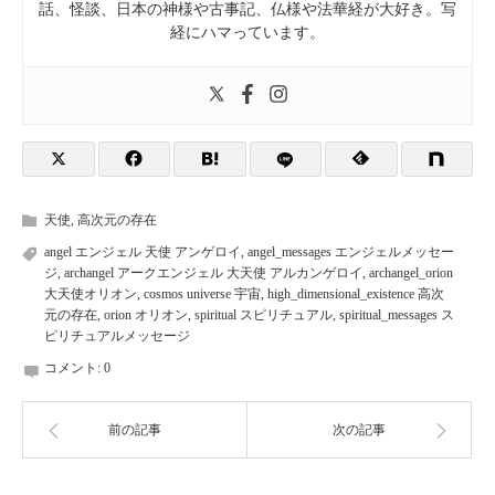
話、怪談、日本の神様や古事記、仏様や法華経が大好き。写
経にハマっています。
天使
,
高次元の存在
angel エンジェル 天使 アンゲロイ
,
angel_messages エンジェルメッセー
ジ
,
archangel アークエンジェル 大天使 アルカンゲロイ
,
archangel_orion
大天使オリオン
,
cosmos universe 宇宙
,
high_dimensional_existence 高次
元の存在
,
orion オリオン
,
spiritual スピリチュアル
,
spiritual_messages ス
ピリチュアルメッセージ
コメント:
0
前の記事
次の記事