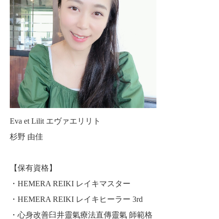
Eva et Lilit エヴァエリリト
杉野 由佳
【保有資格】
・HEMERA REIKI レイキマスター
・HEMERA REIKI レイキヒーラー 3rd
レイキヒーラー養成講座
LUQM講座 宇宙の法則×超量子力学
・心身改善臼井靈氣療法直傳靈氣 師範格