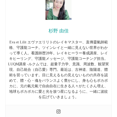
杉野 由佳
Eva et Lilit エヴァエリリトのレイキマスター、直傳靈氣師範
格、守護龍コーチ。ツインレイと一緒に見えない世界がわか
って導く人。
看護師歴28年。レイキヒーラー養成講座、レイ
キヒーリング、守護龍メッセージ、守護龍コーチング担当。
LUQM講座 -ルクムでは、超量子力学、意識、周波数、観望実
現、自己統合（自己愛）専門。最近は、古神道、陰陽道、體
術を習っています。
目に見えるもの見えないものの共存を認
めて、體・心・魂をバランスよく豊かにし、身も心もポカポ
カに、元の氣元氣で自由自在に生きる人々がたくさん増え、
地球もポカポカに愛と光を放つ星になるように、一緒に波紋
を広げていきましょう。