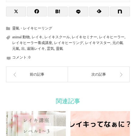
靈氣・レイキヒーリング
animal 動物
,
レイキ
,
レイキスクール
,
レイキセミナー
,
レイキヒーラー
,
レイキヒーラー養成講座
,
レイキヒーリング
,
レイキマスター
,
元の氣
元氣
,
出
,
遠隔レイキ
,
霊気
,
靈氣
コメント:
0
前の記事
次の記事
関連記事