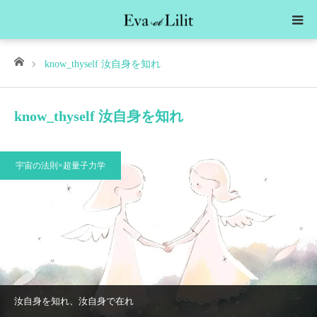
ホーム
know_thyself 汝自身を知れ
know_thyself 汝自身を知れ
宇宙の法則×超量子力学
汝自身を知れ、汝自身で在れ