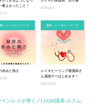
キができるようになっ
レイキの実践例 切り傷
一番よかったこと！
2025.03.3
03.10
氣・レイキヒーリング
靈氣・レイキヒーリング
の赤みと熱さ
レイキヒーリング看護師さ
ん感謝デーはじめます！
02.28
2025.02.25
ツインレイが導く／LUQM講座-ルクム