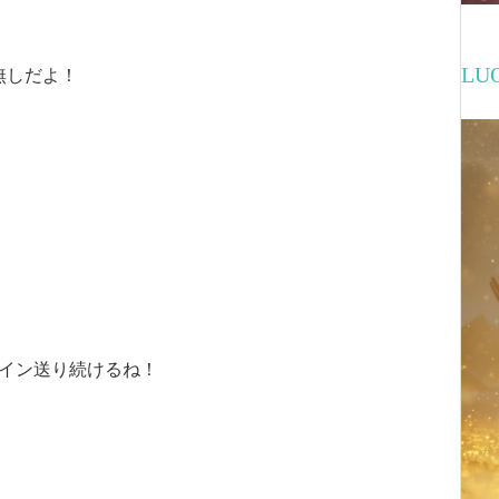
L
無しだよ！
サイン送り続けるね！