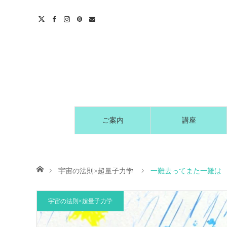
t
act
ご案内
講座
ホーム
宇宙の法則×超量子力学
一難去ってまた一難は
宇宙の法則×超量子力学