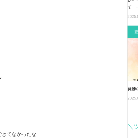
レイ
て 
2025.
靈
w
発疹
2025.
＼
できてなかったな