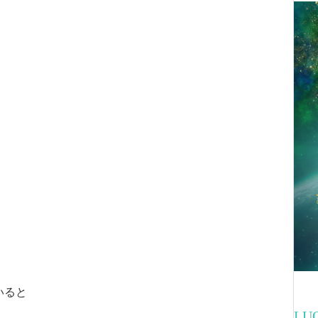
いると
L