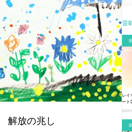
靈
靈
レイ
ート
2025.
 解放の兆し
靈