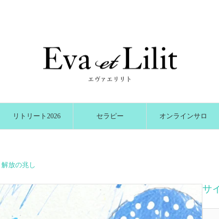
リトリート2026
セラピー
オンラインサロ
冬
ン
 解放の兆し
サ