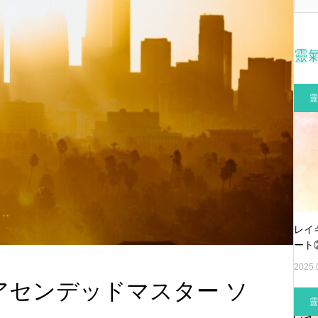
靈
靈
レイ
ート
2025.
es」アセンデッドマスター ソ
靈