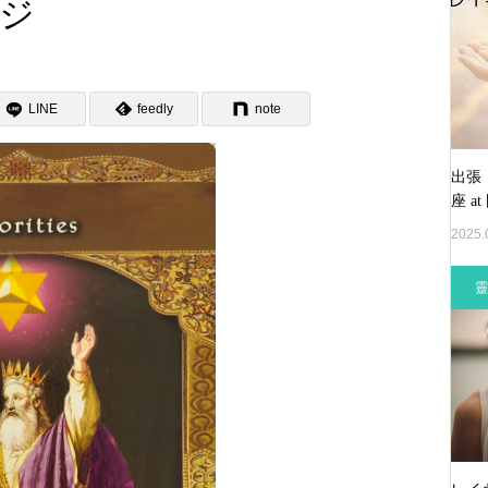
ジ
LINE
feedly
note
出張
座 at
2025.
靈