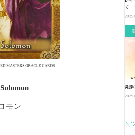
レイ
て 
2025.
靈
CENDED MASTERS ORACLE CARDS
 Solomon
発疹
2025.
ロモン
＼