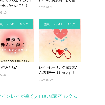
キができるようになっ
レイキの実践例 切り傷
一番よかったこと！
2025.03.3
03.10
氣・レイキヒーリング
靈氣・レイキヒーリング
の赤みと熱さ
レイキヒーリング看護師さ
ん感謝デーはじめます！
02.28
2025.02.25
ツインレイが導く／LUQM講座-ルクム