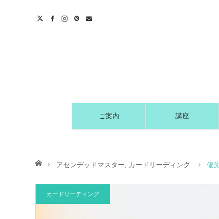
t
act
ご案内
講座
ホーム
アセンデッドマスター
,
カードリーディング
優先
カードリーディング