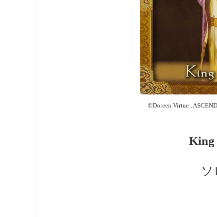
©︎Doreen Virtue , AS
King
ソ