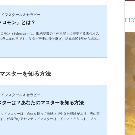
スティックライフスクール＆セラピー
L
ソロモン」とは？
モン（Solomon）は、旧約聖書の「列王記」に登場する古代イス
スラエルの王です。父ダビデ王の後を継ぎ、紀元前971年から紀元前
めていました。ソロモン王はエジプトのファラオの娘をめとり、ギブ
こで神がソロモンの夢枕に立ち「何でも願うものを与えよう」と言う
た。神はこれを喜び、多くのものを与えることを約束したといわれて
のマスターを知る方法
スティックライフスクール＆セラピー
スターは？あなたのマスターを知る方法
デッドマスターは、肉体を持って地球上で生きた経験があり、光の存
です。代表的なアセンデッドマスターは、イエス・キリスト、ブッ
神々や名を残した偉人であることがほとんどで、過去に肉体を持って
。死後、転生することなく天界へ昇天し、人種・文化・宗教には縛ら
ポートし導いてくれています。私たちが人生に迷い、生き方や進む方