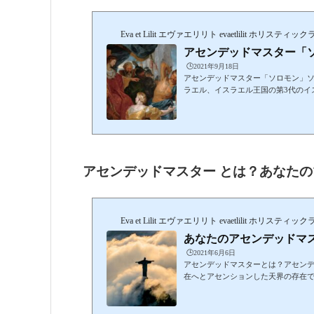
Eva et Lilit エヴァエリリト evaetlilit ホリ
アセンデッドマスター「
🕒️2021年9月18日
アセンデッドマスター「ソロモン」ソロ
ラエル、イスラエル王国の第3代のイ
931年頃まで、イスラエル王国を治
オンで盛大な捧げ物をしました。そ
と、ソロモンは「知恵」を求めまし
います。ここからソロモンは知...
アセンデッドマスター とは？あなた
Eva et Lilit エヴァエリリト evaetlilit ホリ
あなたのアセンデッドマ
🕒️2021年6月6日
アセンデッドマスターとは？アセン
在へとアセンションした天界の存在
ダ、聖母マリアなど、様々な宗教の
地球上で生きていたことがあります
れず、神々の視点から、私たちをサ