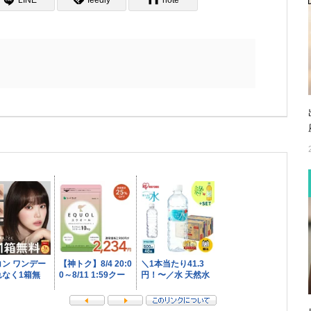
LINE
feedly
note