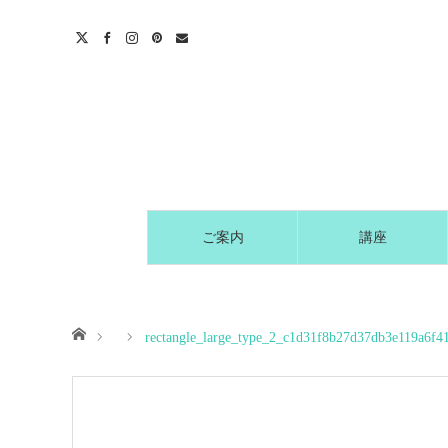
t
act
ご案内
講座
ホーム
rectangle_large_type_2_c1d31f8b27d37db3e119a6f4