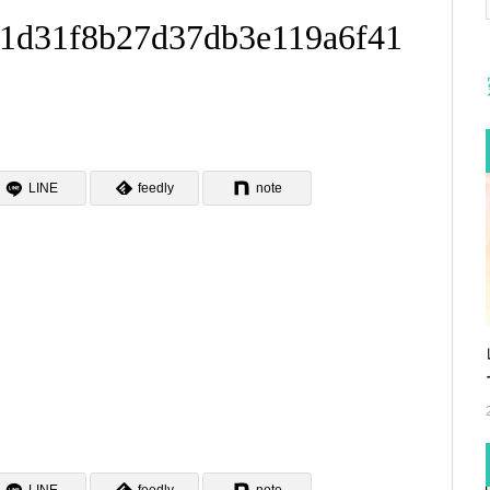
_c1d31f8b27d37db3e119a6f41
LINE
feedly
note