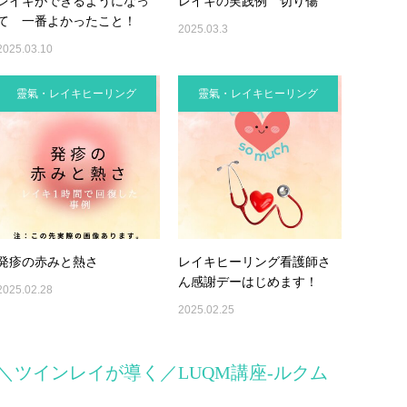
レイキができるようになっ
レイキの実践例 切り傷
て 一番よかったこと！
2025.03.3
2025.03.10
靈氣・レイキヒーリング
靈氣・レイキヒーリング
発疹の赤みと熱さ
レイキヒーリング看護師さ
ん感謝デーはじめます！
2025.02.28
2025.02.25
＼ツインレイが導く／LUQM講座-ルクム