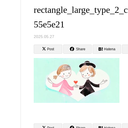
rectangle_large_type_2
55e5e21
2025.05.27
Post
Share
Hatena