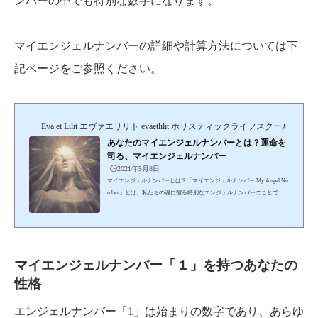
ンバーの中でも特別な数字になります。
マイエンジェルナンバーの詳細や計算方法については下
記ページをご参照ください。
Eva et Lilit エヴァエリリト evaetlilit ホリスティックライフスクール＆セ
あなたのマイエンジェルナンバーとは？運命を
司る、マイエンジェルナンバー
🕒️2021年5月8日
マイエンジェルナンバーとは？「マイエンジェルナンバー My Angel Nu
mber」とは、私たちの魂に宿る特別なエンジェルナンバーのことで
す。エンジェルナンバーは、日常的によく目にする数字から、天使が私
たちに伝えてくれるメッセージナンバーですが、マイエンジェルナンバ
ーは、生年月日から計算して導き出すエンジェルナンバーで、生まれた
時から私たちの魂に宿る一生変わることのないナンバーです。私たちの
性格や使命、運命などを司る土台になっています。生年月日から導き出
マイエンジェルナンバー「１」を持つあなたの
す数字には「ソウルナンバー」や「運命数」と言われるも...
性格
エンジェルナンバー「1」は始まりの数字であり、あらゆ