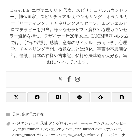
Eva et Lilit エヴァエリリト 代表、スピリチュアルカウンセラ
ー、神仏画家。スピリチュアル カウンセリング、オラクルカ
ードリーディング、チャネリングメッセージ、エンジェルア
ロマテラピーを担当。様々なセラピスト資格や心理カウンセ
ラー資格を持つ。デザイナー歴20年以上。LUQM講座 -ルクム
では、宇宙の法則、感情、意識のサイクル、形而上学、心理
学、チャネリング専門。得意なことは浄化。宇宙や不思議な
話、怪談、日本の神様や古事記、仏様や法華経が大好き。写
経にハマっています。
天使
,
高次元の存在
angel エンジェル 天使 アンゲロイ
,
angel_messages エンジェルメッセー
ジ
,
angel_number エンジェルナンバー
,
birth_number バースナンバー
,
current_number カレントナンバー
,
my_angel_number マイエンジェルナ