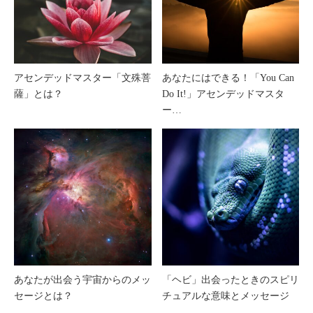
アセンデッドマスター「文殊菩
あなたにはできる！「You Can
薩」とは？
Do It!」アセンデッドマスタ
ー…
あなたが出会う宇宙からのメッ
「ヘビ」出会ったときのスピリ
セージとは？
チュアルな意味とメッセージ