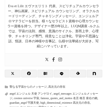
Eva et Lilit エヴァエリリト 代表、スピリチュアルカウンセラ
ー、神仏画家。スピリチュアル カウンセリング、オラクルカ
ードリーディング、チャネリングメッセージ、エンジェルア
ロマテラピーを担当。様々なセラピスト資格や心理カウンセ
ラー資格を持つ。デザイナー歴20年以上。LUQM講座 -ルクム
では、宇宙の法則、感情、意識のサイクル、形而上学、心理
学、チャネリング専門。得意なことは浄化。宇宙や不思議な
話、怪談、日本の神様や古事記、仏様や法華経が大好き。写
経にハマっています。
聖なる宇宙からのメッセージ
,
高次元の存在
angel エンジェル 天使 アンゲロイ
,
angel_messages エンジェルメッセー
ジ
,
cosmos universe 宇宙
,
famous_quotes_and_mottos 名言 格言 座右の銘
,
guardian_angel 守護天使
,
high_dimensional_existence 高次元の存在
,