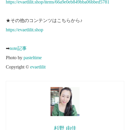
https://evaetlilit.shop/items/66a9e0eb849bba06bbed5781
★その他のコンテンツはこちらから♪
https://evaetlilit.shop
➡︎
note記事
Photo by
pasteltime
Copyright ©︎
evaetlilit
杉野 由佳