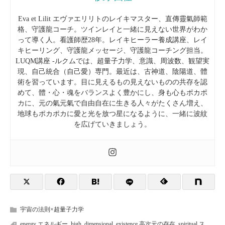
Eva et Lilit エヴァエリリトのレイキマスター、直傳靈氣師範
格、守護龍コーチ。ツインレイと一緒に見えない世界がわか
って導く人。
看護師歴28年。レイキヒーラー養成講座、レイ
キヒーリング、守護龍メッセージ、守護龍コーチング担当。
LUQM講座 -ルクムでは、超量子力学、意識、周波数、観望実
現、自己統合（自己愛）専門。最近は、古神道、陰陽道、體
術を習っています。
目に見えるもの見えないものの共存を認
めて、體・心・魂をバランスよく豊かにし、身も心もポカポ
カに、元の氣元氣で自由自在に生きる人々がたくさん増え、
地球もポカポカに愛と光を放つ星になるように、一緒に波紋
を広げていきましょう。
宇宙の法則×超量子力学
energy エネルギー
,
high_dimensional_existence 高次元の存在
,
spiritual ス