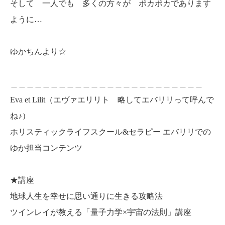
そして 一人でも 多くの方々が ポカポカであります
ように…
ゆかちんより☆
＿＿＿＿＿＿＿＿＿＿＿＿＿＿＿＿＿＿＿＿＿＿＿＿
Eva et Lilit（エヴァエリリト 略してエバリリって呼んで
ね♪）
ホリスティックライフスクール&セラピー エバリリでの
ゆか担当コンテンツ
★講座
地球人生を幸せに思い通りに生きる攻略法
ツインレイが教える「量子力学×宇宙の法則」講座