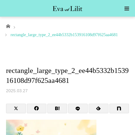
ホーム
rectangle_large_type_2_ee44b5332b153916108d97f625aa4681
rectangle_large_type_2_ee44b5332b1539
16108d97f625aa4681
2025.03.27