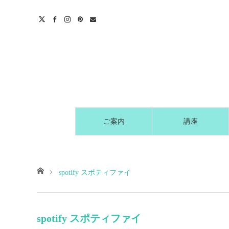
t
act
ご案内
講座
ホーム
spotify スポティファイ
spotify スポティファイ