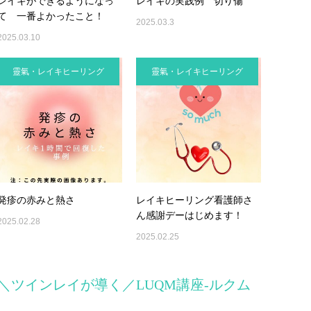
レイキができるようになっ
レイキの実践例 切り傷
て 一番よかったこと！
2025.03.3
2025.03.10
靈氣・レイキヒーリング
靈氣・レイキヒーリング
発疹の赤みと熱さ
レイキヒーリング看護師さ
ん感謝デーはじめます！
2025.02.28
2025.02.25
＼ツインレイが導く／LUQM講座-ルクム