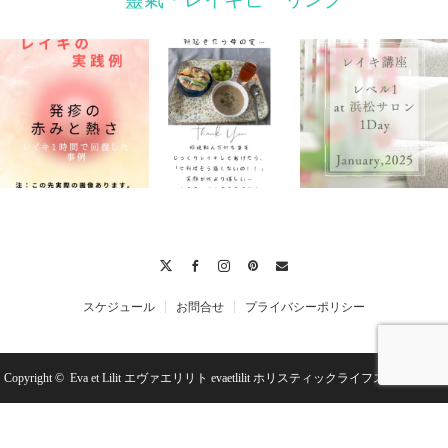
Twitter
Facebook
Instagram
Pinterest
Contact
スケジュール
お問合せ
プライバシーポリシー
Copyright ©
Eva et Lilit エヴァエリリト evaetlilit ホリスティックライフスクール＆セ
ラピー
レイキヒーラー養成講座
LUQM講座 宇宙の法則×超量子力学