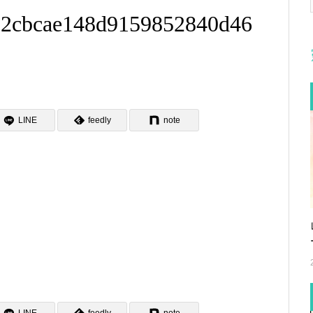
_02cbcae148d9159852840d46
LINE
feedly
note