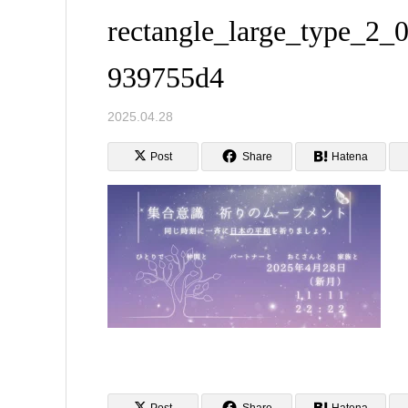
rectangle_large_type_2
939755d4
2025.04.28
Post
Share
Hatena