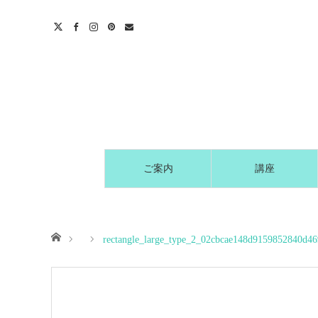
t
act
ご案内
講座
ホーム
rectangle_large_type_2_02cbcae148d9159852840d4