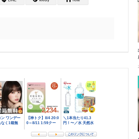
LINE
feedly
note