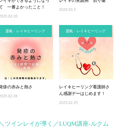
レイキができるようになっ
レイキの実践例 切り傷
て 一番よかったこと！
2025.03.3
2025.03.10
靈氣・レイキヒーリング
靈氣・レイキヒーリング
発疹の赤みと熱さ
レイキヒーリング看護師さ
ん感謝デーはじめます！
2025.02.28
2025.02.25
＼ツインレイが導く／LUQM講座-ルクム