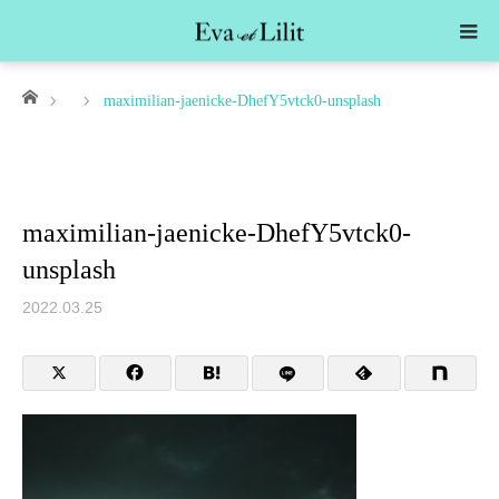
ホーム
maximilian-jaenicke-DhefY5vtck0-unsplash
maximilian-jaenicke-DhefY5vtck0-
unsplash
2022.03.25