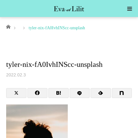
ホーム
tyler-nix-fA0IvhINScc-unsplash
tyler-nix-fA0IvhINScc-unsplash
2022.02.3