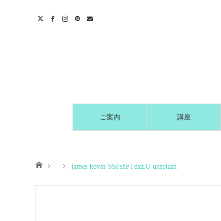
t
act
ご案内
講座
ホーム
james-kovin-SSFshPTdxEU-unsplash