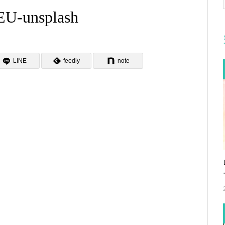
EU-unsplash
LINE
feedly
note