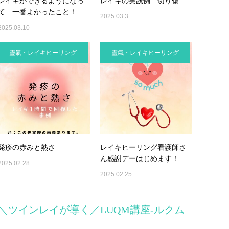
レイキができるようになっ
レイキの実践例 切り傷
て 一番よかったこと！
2025.03.3
2025.03.10
靈氣・レイキヒーリング
靈氣・レイキヒーリング
発疹の赤みと熱さ
レイキヒーリング看護師さ
ん感謝デーはじめます！
2025.02.28
2025.02.25
＼ツインレイが導く／LUQM講座-ルクム