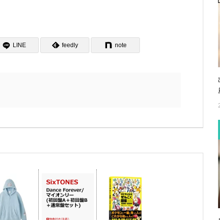
LINE
feedly
note