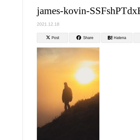
james-kovin-SSFshPTdx
2021.12.18
Post
Share
Hatena