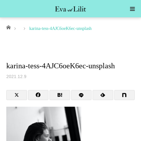
ホーム
karina-tess-4AJC6oeK6ec-unsplash
karina-tess-4AJC6oeK6ec-unsplash
2021.12.9