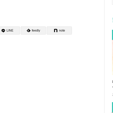
LINE
feedly
note