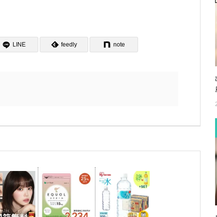
LINE
feedly
note