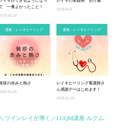
レイキができるようになっ
レイキの実践例 切り傷
て 一番よかったこと！
2025.03.3
2025.03.10
靈氣・レイキヒーリング
靈氣・レイキヒーリング
発疹の赤みと熱さ
レイキヒーリング看護師さ
ん感謝デーはじめます！
2025.02.28
2025.02.25
＼ツインレイが導く／LUQM講座-ルクム