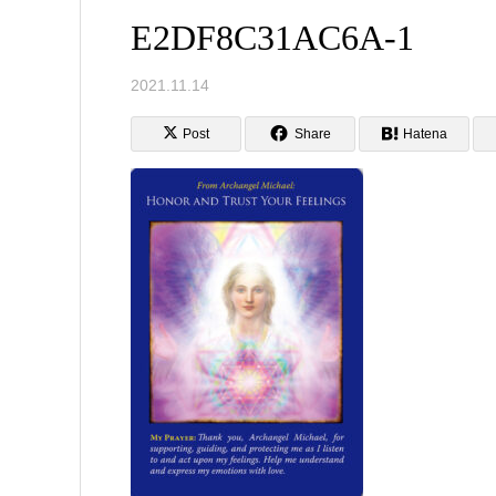
E2DF8C31AC6A-1
2021.11.14
Post
Share
Hatena