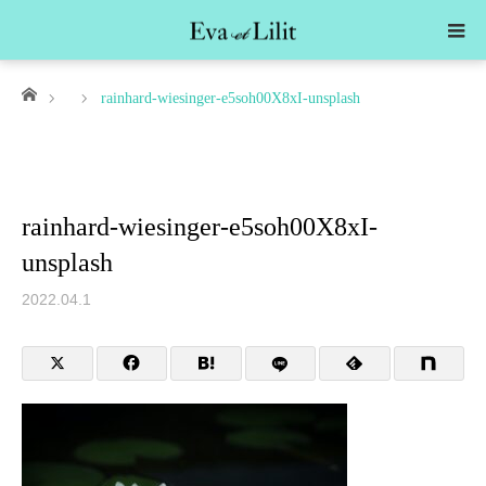
ホーム
rainhard-wiesinger-e5soh00X8xI-unsplash
rainhard-wiesinger-e5soh00X8xI-
unsplash
2022.04.1