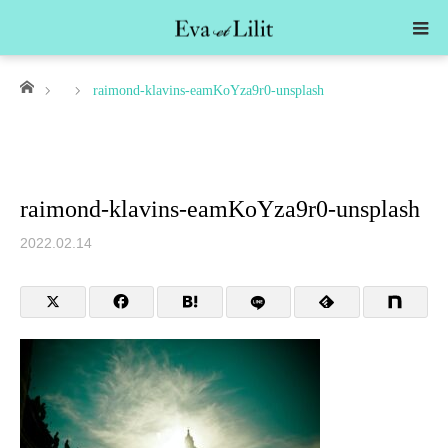
ホーム
raimond-klavins-eamKoYza9r0-unsplash
raimond-klavins-eamKoYza9r0-unsplash
2022.02.14