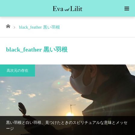
ホーム
black_feather 黒い羽根
black_feather 黒い羽根
高次元の存在
黒い羽根と白い羽根、見つけたときのスピリチュアルな意味とメッセ
ージ