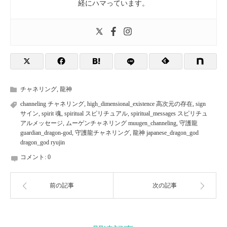
経にハマっています。
チャネリング
,
龍神
channeling チャネリング
,
high_dimensional_existence 高次元の存在
,
sign
サイン
,
spirit 魂
,
spiritual スピリチュアル
,
spiritual_messages スピリチュ
アルメッセージ
,
ムーゲンチャネリング muugen_channeling
,
守護龍
guardian_dragon-god
,
守護龍チャネリング
,
龍神 japanese_dragon_god
dragon_god ryujin
コメント:
0
前の記事
次の記事