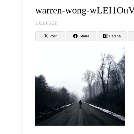
warren-wong-wLEI1OuV
2022.05.22
Post
Share
Hatena