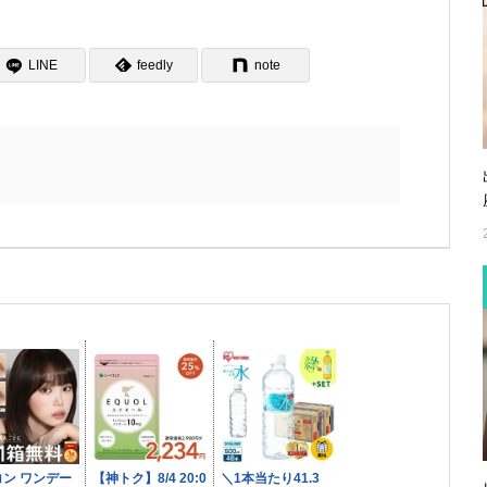
LINE
feedly
note