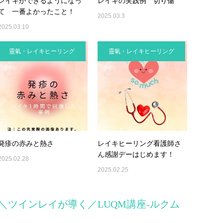
レイキができるようになっ
レイキの実践例 切り傷
て 一番よかったこと！
2025.03.3
2025.03.10
靈氣・レイキヒーリング
靈氣・レイキヒーリング
発疹の赤みと熱さ
レイキヒーリング看護師さ
ん感謝デーはじめます！
2025.02.28
2025.02.25
＼ツインレイが導く／LUQM講座-ルクム