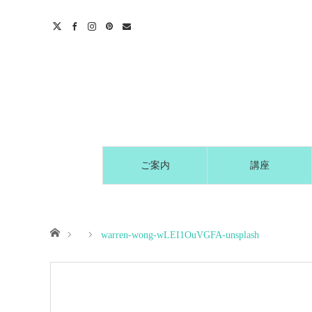
t
act
ご案内
講座
ホーム
warren-wong-wLEI1OuVGFA-unsplash