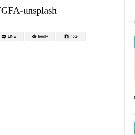
GFA-unsplash
LINE
feedly
note