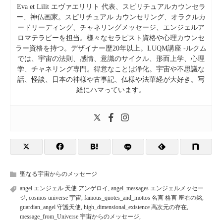
Eva et Lilit エヴァエリリト 代表、スピリチュアルカウンセラ
ー、神仏画家。スピリチュアル カウンセリング、オラクルカ
ードリーディング、チャネリングメッセージ、エンジェルア
ロマテラピーを担当。様々なセラピスト資格や心理カウンセ
ラー資格を持つ。デザイナー歴20年以上。LUQM講座 -ルクム
では、宇宙の法則、感情、意識のサイクル、形而上学、心理
学、チャネリング専門。得意なことは浄化。宇宙や不思議な
話、怪談、日本の神様や古事記、仏様や法華経が大好き。写
経にハマっています。
聖なる宇宙からのメッセージ
angel エンジェル 天使 アンゲロイ
,
angel_messages エンジェルメッセー
ジ
,
cosmos universe 宇宙
,
famous_quotes_and_mottos 名言 格言 座右の銘
,
guardian_angel 守護天使
,
high_dimensional_existence 高次元の存在
,
message_from_Universe 宇宙からのメッセージ
,