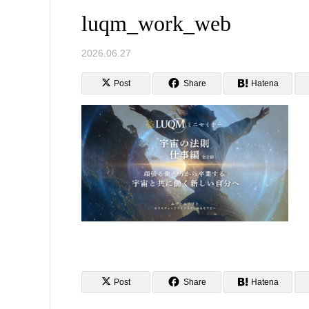
luqm_work_web
2026.06.27
Post
Share
Hatena
Post
Share
Hatena