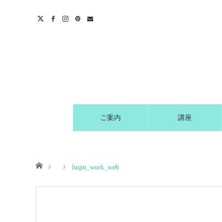
t
act
ご案内
講座
ホーム
luqm_work_web