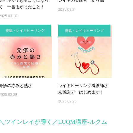
レイキができるようになっ
レイキの実践例 切り傷
て 一番よかったこと！
2025.03.3
2025.03.10
靈氣・レイキヒーリング
靈氣・レイキヒーリング
発疹の赤みと熱さ
レイキヒーリング看護師さ
ん感謝デーはじめます！
2025.02.28
2025.02.25
＼ツインレイが導く／LUQM講座-ルクム