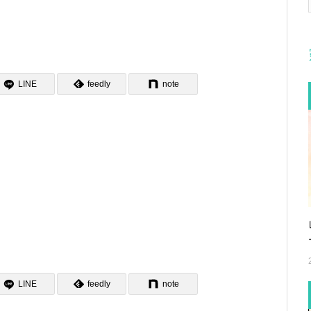
LINE
feedly
note
LINE
feedly
note