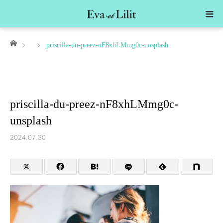
ホーム
priscilla-du-preez-nF8xhLMmg0c-unsplash
priscilla-du-preez-nF8xhLMmg0c-
unsplash
2024.07.30