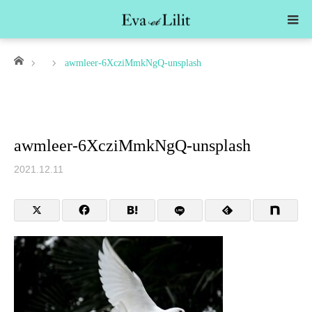
ホーム
awmleer-6XcziMmkNgQ-unsplash
awmleer-6XcziMmkNgQ-unsplash
2021.12.11