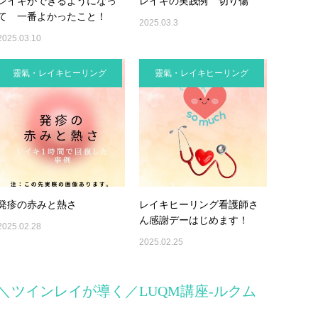
レイキができるようになっ
レイキの実践例 切り傷
て 一番よかったこと！
2025.03.3
2025.03.10
靈氣・レイキヒーリング
靈氣・レイキヒーリング
発疹の赤みと熱さ
レイキヒーリング看護師さ
ん感謝デーはじめます！
2025.02.28
2025.02.25
＼ツインレイが導く／LUQM講座-ルクム