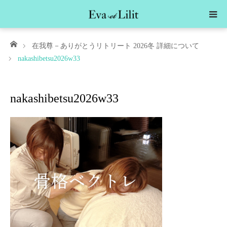
ホーム
在我尊－ありがとうリトリート 2026冬 詳細について
nakashibetsu2026w33
nakashibetsu2026w33